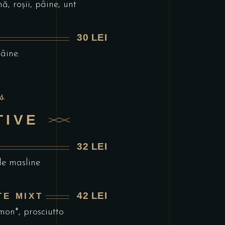
, roșii, pâine, unt
30 LEI
pâine.
s
TIVE
32 LEI
 de masline
42 LEI
TE MIXT
mon*, prosciutto