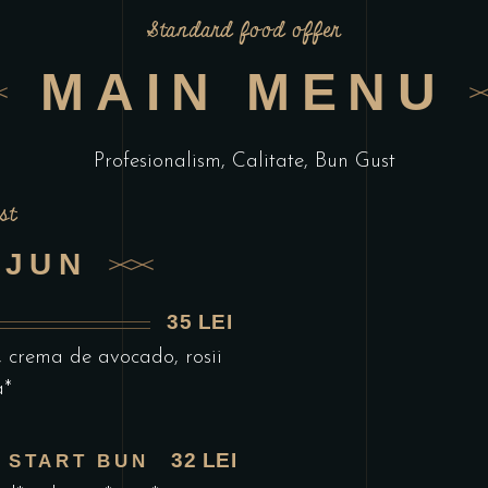
Standard food offer
MAIN MENU
Profesionalism, Calitate, Bun Gust
st
EJUN
35 LEI
 crema de avocado, rosii
a*
32 LEI
 START BUN