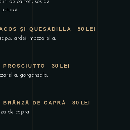
suri de cartofi, sos de
 usturoi
50 LEI
ACOS ȘI QUESADILLA
eapă, ardei, mozzarella,
30 LEI
U PROSCIUTTO
zarella, gorgonzola,
30 LEI
U BRÂNZĂ DE CAPRĂ
nza de capra