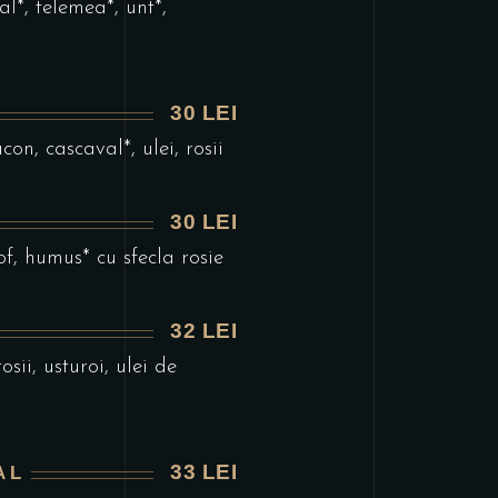
l*, telemea*, unt*,
30 LEI
on, cascaval*, ulei, rosii
30 LEI
f, humus* cu sfecla rosie
32 LEI
sii, usturoi, ulei de
33 LEI
AL