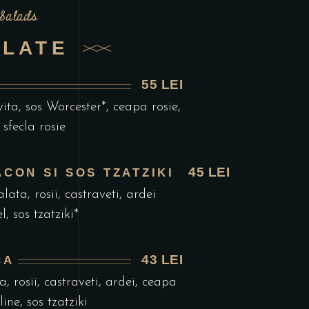
Salads
ALATE
55 LEI
ita, sos Worcester*, ceapa rosie,
 sfecla rosie
45 LEI
CON SI SOS TZATZIKI
lata, rosii, castraveti, ardei
, sos tzatziki*
43 LEI
CA
, rosii, castraveti, ardei, ceapa
ine, sos tzatziki