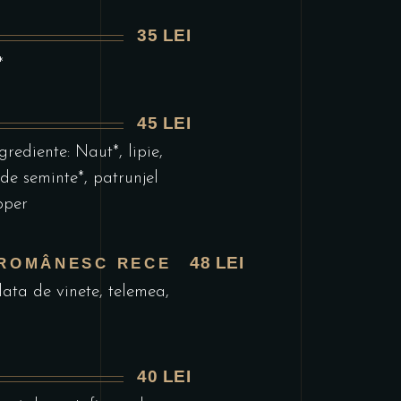
35 LEI
*
45 LEI
grediente: Naut*, lipie,
 de seminte*, patrunjel
pper
48 LEI
 ROMÂNESC RECE
lata de vinete, telemea,
40 LEI