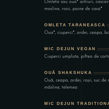
Omleta sau oua* ochiuri, cascava
masline, rosii, paine de casa*
OMLETA TARANEASCA
Oua*, ciuperci*, ardei, ceapa, bac
MIC DEJUN VEGAN
Ciuperci umplute, piftea de carto
OUĂ SHAKSHUKA
Ouă, ceapa, ardei, roșii, suc de ro
măsline, telemea
MIC DEJUN TRADITION