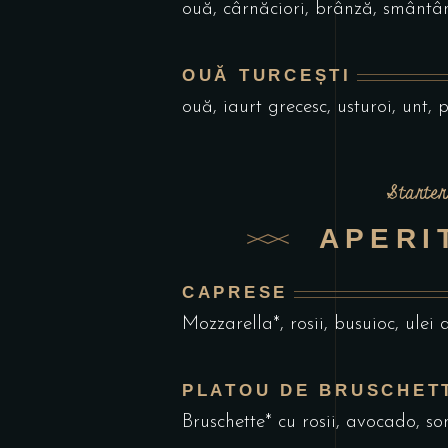
ouă, cârnăciori, brânză, smântână
OUĂ TURCEȘTI
ouă, iaurt grecesc, usturoi, unt, 
Starter
APERI
CAPRESE
Mozzarella*, rosii, busuioc, ulei
PLATOU DE BRUSCHET
Bruschette* cu rosii, avocado, so