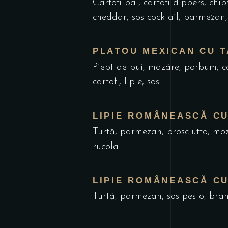
Cartofi pai, cartofi dippers, chip
cheddar, sos cocktail, parmezan,
PLATOU MEXICAN CU T
Piept de pui, mazăre, porbum, c
cartofi, lipie, sos
LIPIE ROMÂNEASCĂ C
Turtă, parmezan, prosciutto, moz
rucola
LIPIE ROMÂNEASCĂ C
Turtă, parmezan, sos pesto, bra