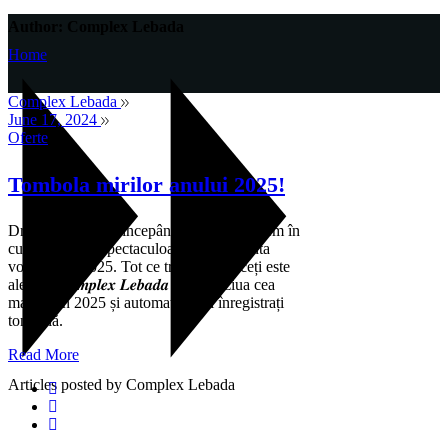
Author: Complex Lebada
Home
Complex Lebada
June 17, 2024
Oferte
Tombola mirilor anului 2025!
Dragi viitori miri, începând de astăzi punem în
cursă 3 premii spectaculoase pentru nunta
voastră din 2025. Tot ce trebuie să faceți este
alege-ți 𝑪𝒐𝒎𝒑𝒍𝒆𝒙 𝑳𝒆𝒃𝒂𝒅𝒂 pentru “ziua cea
mare” din 2025 și automat veți fi înregistrați
tombolă.
Read More
Articles posted by Complex Lebada